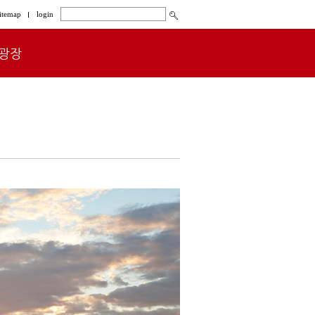
itemap
login
광장